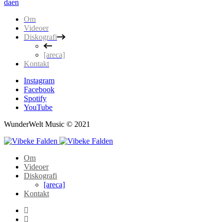
da
en
Om
Videoer
Diskografi
[areca]
Kontakt
Instagram
Facebook
Spotify
YouTube
WunderWelt Music © 2021
Om
Videoer
Diskografi
[areca]
Kontakt