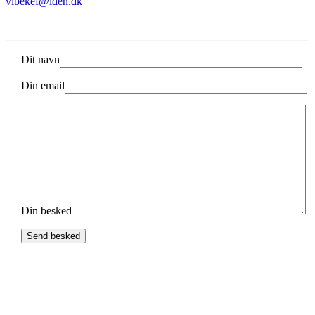
vibekef@lden.dk
Dit navn
Din email
Din besked