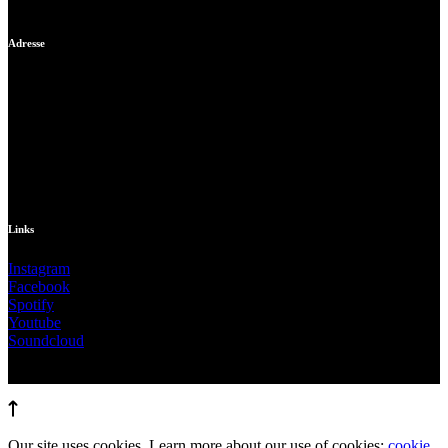
Adresse
Vibeke Falden
Oluf Borchs Vej 41
9000 Aalborg
Danmark
info@vibekefalden.dk
Links
Instagram
Facebook
Spotify
Youtube
Soundcloud
WunderWelt Music © 2021
Our site uses cookies. Learn more about our use of cookies:
cookie