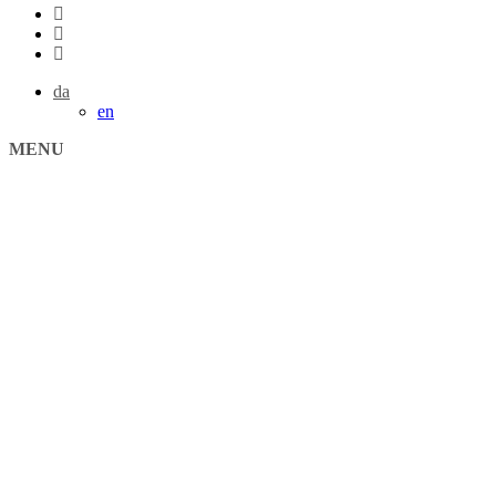
da
en
MENU